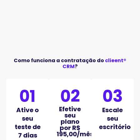
Como funciona a contratação do
clieent®
CRM
?
01
02
03
Efetive
Ative o
Escale
seu
seu
seu
plano
teste de
escritório
por R$
195,00/mês
7 dias