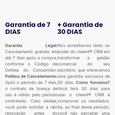
Garantia de 7
+ Garantia de
DIAS
30 DIAS
Garantia Legal:
Nós acreditamos tanto no
Cancelamento gratuito em
poder do clieent® CRM em
até 7 dias após a compra,
transformar a gestão
conforme o Código de
comercial do seu
Defesa do Consumidor.
escritório que oferecemos
Política de Cancelamento:
uma garantia exclusiva de
Após o período de 7 dias,
30 dias.
Como funciona?
o contrato de licença de
Você terá 30 dias para
uso é válido pelo período
usar o clieent® CRM e
contratado. Caso deseje,
comprovar os resultados.
você pode solicitar a não
Se, ao final desse período,
renovação antes do
você não perceber uma