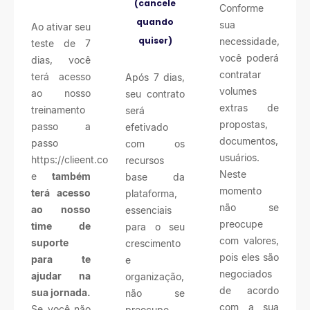
(cancele
Conforme
quando
sua
Ao ativar seu
quiser)
necessidade,
teste de 7
você poderá
dias, você
contratar
terá acesso
Após 7 dias,
volumes
ao nosso
seu contrato
extras de
treinamento
será
propostas,
passo a
efetivado
documentos,
passo
com os
usuários.
https://clieent.com/treinamento
recursos
Neste
e
também
base da
momento
terá acesso
plataforma,
não se
ao nosso
essenciais
preocupe
time de
para o seu
com valores,
suporte
crescimento
pois eles são
para te
e
negociados
ajudar na
organização,
de acordo
sua jornada.
não se
com a sua
Se você não
preocupe