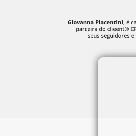
Giovanna Piacentini,
é c
parceira do clieent® C
seus seguidores e 