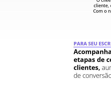
O clie
cliente,
Com o n
PARA SEU ESCR
Acompanha
etapas de c
clientes,
aum
de conversão