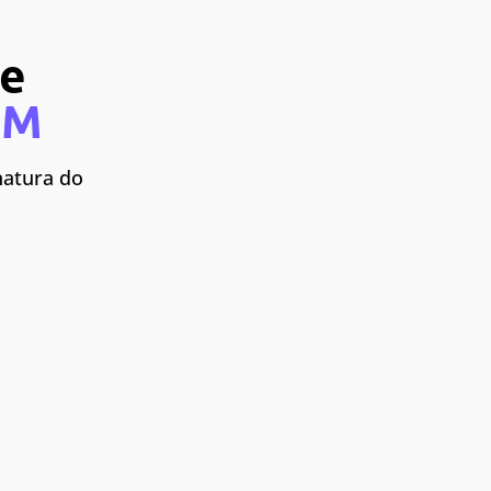
e
RM
natura do