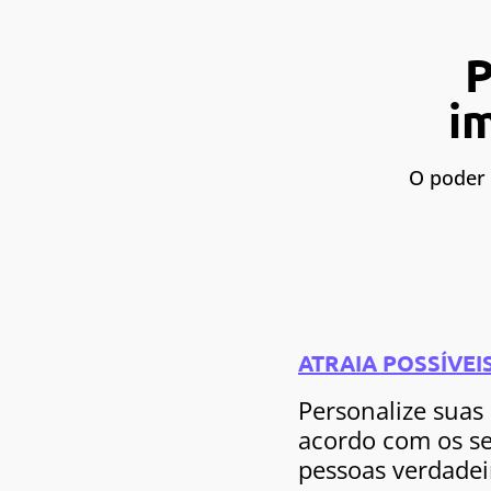
P
i
O poder 
ATRAIA POSSÍVEI
Personalize suas
acordo com os se
pessoas verdadei