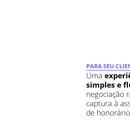
PARA SEU CLIE
Uma
experi
simples e fl
negociação rá
captura à as
de honorário