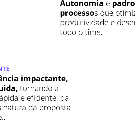
Autonomia
e
padron
processo
s que otim
produtividade e des
todo o time.
NTE
ência impactante,
uida,
tornando a
pida e eficiente, da
sinatura da proposta
s.