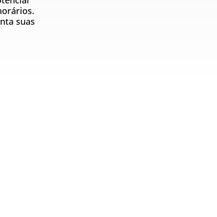
tencial
norários.
nta suas