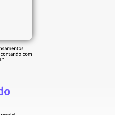
pensamentos
, contando com
.”
do