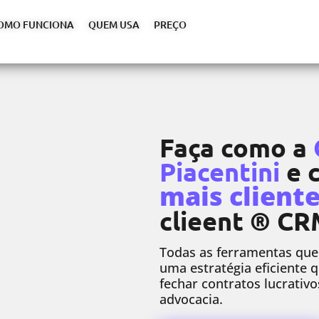
OMO FUNCIONA
QUEM USA
PREÇO
Faça como a
Piacentini
e 
mais client
clieent ® C
Todas as ferramentas que
uma estratégia eficiente q
fechar contratos lucrativo
advocacia.