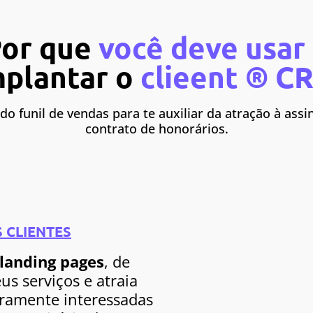
or que
você deve usar
mplantar o
clieent ® C
do funil de vendas para te auxiliar da atração à assi
contrato de honorários.
S CLIENTES
landing pages
, de
us serviços e atraia
ramente interessadas