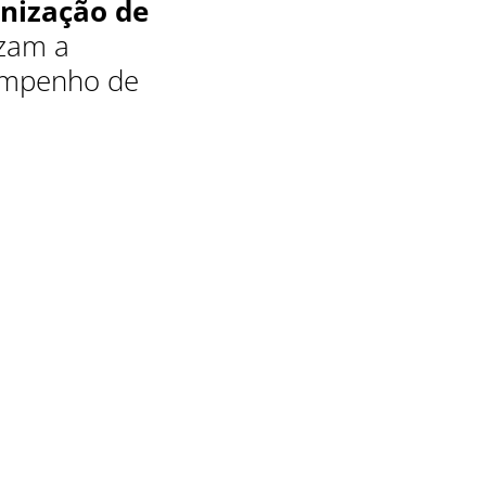
ização de
izam a
empenho de