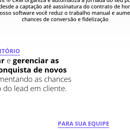
ent ® CRM organiza e automatiza a jornada do seu po
 desde a captação até aassinatura do contrato de ho
osso software você reduz o trabalho manual e aume
chances de conversão e fidelização
ITÓRIO
r
e
gerenciar as
onquista de novos
entando as chances
 do lead em cliente.
PARA SUA EQUIPE